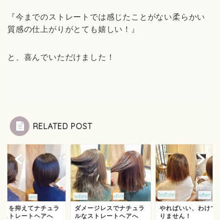
『今までのストレートでは感じたことがない柔らかい
質感の仕上がりがとても嬉しい！』
と、喜んでいただけました！
RELATED POST
ねりを抑えてナチュラ
ダメージレスでナチュラ
やればいい、わけで
なストレートヘアへ
ルなストレートヘアへ
りません！