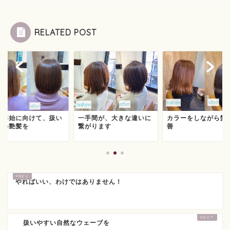
RELATED POST
末年始に向けて、扱い
一手間が、大きな違いに
カラーをしながら髪
すい艶髪を
繋がります
善
やればいい、わけではありません！
扱いやすい自然なウェーブを