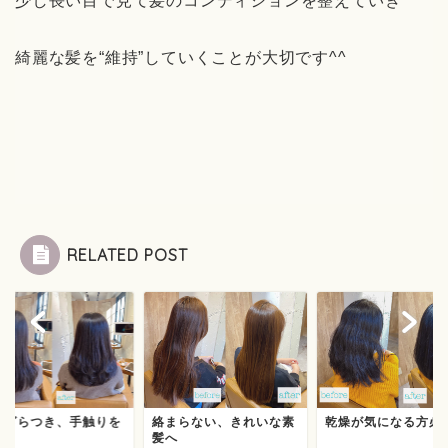
少し長い目で見て髪のコンディションを整えていき
綺麗な髪を“維持”していくことが大切です^^
RELATED POST
絡まらない、きれいな素
のざらつき、手触りを
乾燥が気になる方必
髪へ
善